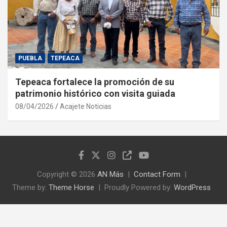
PUEBLA
TEPEACA
Tepeaca fortalece la promoción de su
patrimonio histórico con visita guiada
08/04/2026
Acajete Noticias
Copyright © 2026
AN Más
Contact Form
Theme by:
Theme Horse
Proudly Powered by:
WordPress