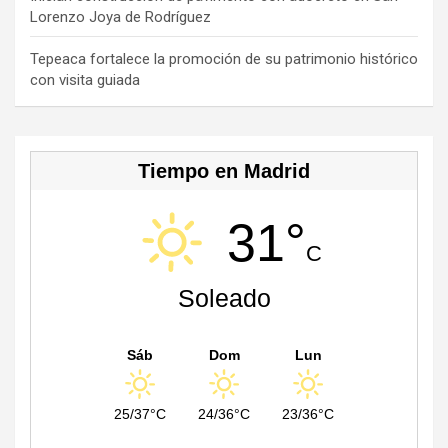
a
Lorenzo Joya de Rodríguez
n
n
Tepeaca fortalece la promoción de su patrimonio histórico
con visita guiada
el
Tiempo en Madrid
31°
C
Soleado
Sáb
Dom
Lun
25/37°C
24/36°C
23/36°C