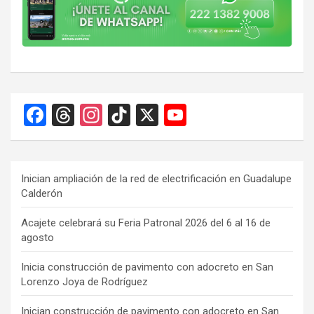
F
T
In
Ti
X
Y
a
hr
st
k
o
ce
e
a
T
u
b
a
gr
o
T
Inician ampliación de la red de electrificación en Guadalupe
Calderón
o
d
a
k
u
o
s
m
b
Acajete celebrará su Feria Patronal 2026 del 6 al 16 de
agosto
k
e
C
Inicia construcción de pavimento con adocreto en San
Lorenzo Joya de Rodríguez
h
Inician construcción de pavimento con adocreto en San