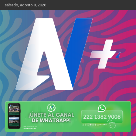
Skip
sábado, agosto 8, 2026
to
content
Más cerca de ti
AN Más