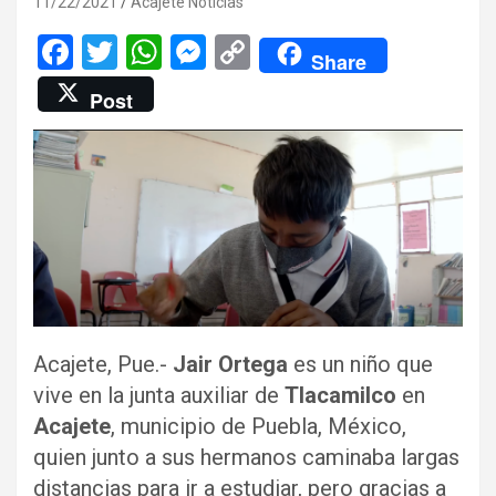
11/22/2021
Acajete Noticias
F
T
W
M
C
Share
a
wi
h
es
o
Post
ce
tt
at
se
py
b
er
s
n
Li
o
A
g
n
o
p
er
k
k
p
Acajete, Pue.-
Jair Ortega
es un niño que
vive en la junta auxiliar de
Tlacamilco
en
Acajete
, municipio de Puebla, México,
quien junto a sus hermanos caminaba largas
distancias para ir a estudiar, pero gracias a