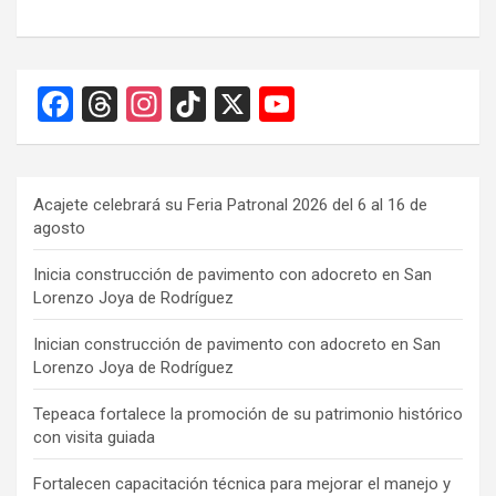
F
T
In
Ti
X
Y
a
hr
st
k
o
ce
e
a
T
u
b
a
gr
o
T
Acajete celebrará su Feria Patronal 2026 del 6 al 16 de
agosto
o
d
a
k
u
o
s
m
b
Inicia construcción de pavimento con adocreto en San
Lorenzo Joya de Rodríguez
k
e
C
Inician construcción de pavimento con adocreto en San
Lorenzo Joya de Rodríguez
h
a
Tepeaca fortalece la promoción de su patrimonio histórico
con visita guiada
n
n
Fortalecen capacitación técnica para mejorar el manejo y