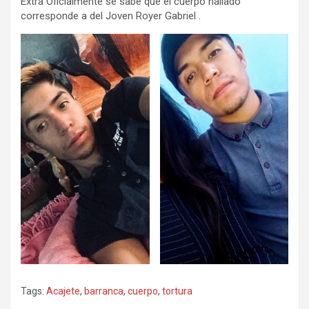
Extra Oficialmente se sabe que el cuerpo hallado
corresponde a del Joven Royer Gabriel .
Tags:
Acajete
,
barranca
,
cuerpo
,
tortura