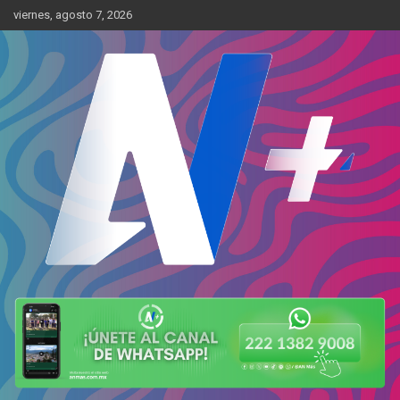
Skip
viernes, agosto 7, 2026
to
content
Más cerca de ti
AN Más