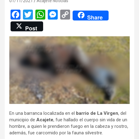
01/11/2021
Acajete Noticias
F
T
W
M
C
Share
a
wi
h
es
o
Post
ce
tt
at
se
py
b
er
s
n
Li
o
A
g
n
o
p
er
k
k
p
En una barranca localizada en el
barrio de La Virgen
, del
municipio de
Acajete
, fue hallado el cuerpo sin vida de un
hombre, a quien le prendieron fuego en la cabeza y rostro,
además, fue carcomido por la fauna silvestre.