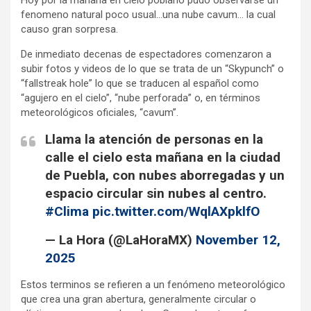
Hoy por la mañana en cielo poblano pudo observarse un
fenomeno natural poco usual…una nube cavum… la cual
causo gran sorpresa.
De inmediato decenas de espectadores comenzaron a
subir fotos y videos de lo que se trata de un “Skypunch” o
“fallstreak hole” lo que se traducen al español como
“agujero en el cielo”, “nube perforada” o, en términos
meteorológicos oficiales, “cavum”.
Llama la atención de personas en la
calle el cielo esta mañana en la ciudad
de Puebla, con nubes aborregadas y un
espacio circular sin nubes al centro.
#Clima
pic.twitter.com/WqlAXpklfO
— La Hora (@LaHoraMX)
November 12,
2025
Estos terminos se refieren a un fenómeno meteorológico
que crea una gran abertura, generalmente circular o