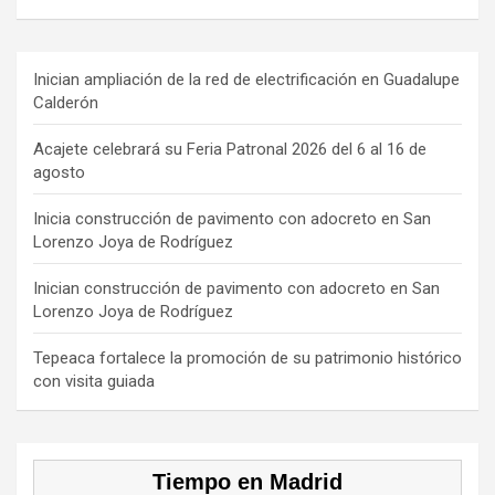
a
hr
st
k
o
ce
e
a
T
u
b
a
gr
o
T
Inician ampliación de la red de electrificación en Guadalupe
Calderón
o
d
a
k
u
o
s
m
b
Acajete celebrará su Feria Patronal 2026 del 6 al 16 de
agosto
k
e
C
Inicia construcción de pavimento con adocreto en San
Lorenzo Joya de Rodríguez
h
a
Inician construcción de pavimento con adocreto en San
Lorenzo Joya de Rodríguez
n
n
Tepeaca fortalece la promoción de su patrimonio histórico
con visita guiada
el
Tiempo en Madrid