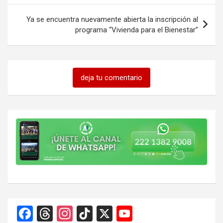
Ya se encuentra nuevamente abierta la inscripción al
programa “Vivienda para el Bienestar”
deja tu comentario
F
T
In
Ti
X
Y