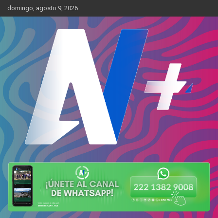
Skip
domingo, agosto 9, 2026
to
content
Más cerca de ti
AN Más