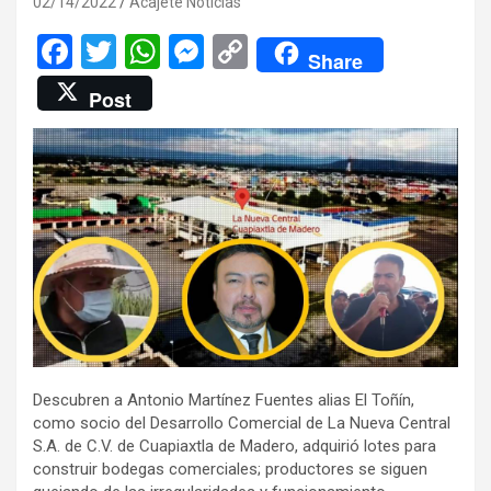
02/14/2022
Acajete Noticias
F
T
W
M
C
Share
a
wi
h
es
o
Post
ce
tt
at
se
py
b
er
s
n
Li
o
A
g
n
o
p
er
k
k
p
Descubren a Antonio Martínez Fuentes alias El Toñín,
como socio del Desarrollo Comercial de La Nueva Central
S.A. de C.V. de Cuapiaxtla de Madero, adquirió lotes para
construir bodegas comerciales; productores se siguen