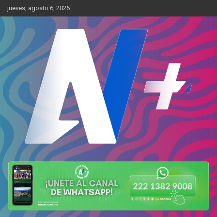
Skip
jueves, agosto 6, 2026
to
content
Más cerca de ti
AN Más