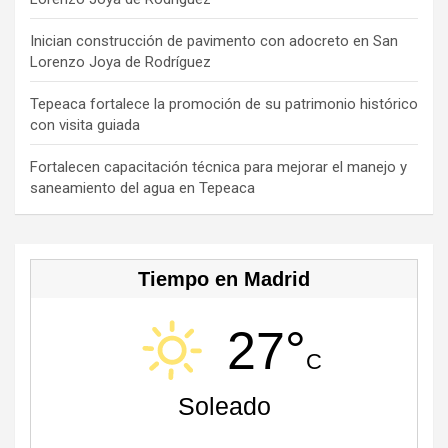
k
e
C
Inician construcción de pavimento con adocreto en San
Lorenzo Joya de Rodríguez
h
a
Tepeaca fortalece la promoción de su patrimonio histórico
con visita guiada
n
n
Fortalecen capacitación técnica para mejorar el manejo y
saneamiento del agua en Tepeaca
el
Tiempo en Madrid
27°
C
Soleado