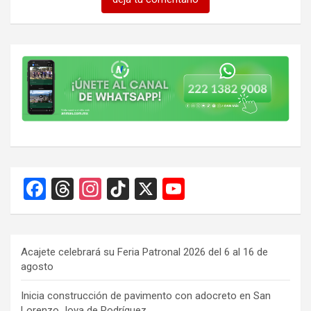
F
T
In
Ti
X
Y
a
hr
st
k
o
ce
e
a
T
u
b
a
gr
o
T
Acajete celebrará su Feria Patronal 2026 del 6 al 16 de
agosto
o
d
a
k
u
o
s
m
b
Inicia construcción de pavimento con adocreto en San
Lorenzo Joya de Rodríguez