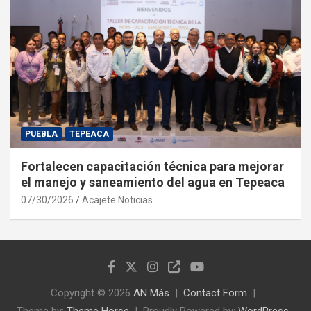
PUEBLA
TEPEACA
Fortalecen capacitación técnica para mejorar
el manejo y saneamiento del agua en Tepeaca
07/30/2026
Acajete Noticias
Copyright © 2026
AN Más
Contact Form
Theme by:
Theme Horse
Proudly Powered by:
WordPress