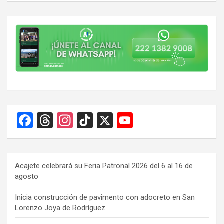
F
T
In
Ti
X
Y
a
hr
st
k
o
ce
e
a
T
u
b
a
gr
o
T
Acajete celebrará su Feria Patronal 2026 del 6 al 16 de
agosto
o
d
a
k
u
o
s
m
b
Inicia construcción de pavimento con adocreto en San
Lorenzo Joya de Rodríguez
k
e