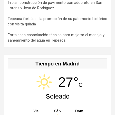
C
Inician construcción de pavimento con adocreto en San
Lorenzo Joya de Rodríguez
h
a
Tepeaca fortalece la promoción de su patrimonio histórico
con visita guiada
n
n
Fortalecen capacitación técnica para mejorar el manejo y
saneamiento del agua en Tepeaca
el
Tiempo en Madrid
27°
C
Soleado
Vie
Sáb
Dom