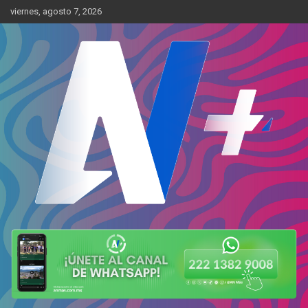
Skip
viernes, agosto 7, 2026
to
content
Más cerca de ti
AN Más