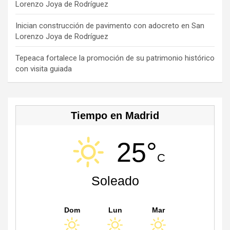
Lorenzo Joya de Rodríguez
h
a
Inician construcción de pavimento con adocreto en San
Lorenzo Joya de Rodríguez
n
n
Tepeaca fortalece la promoción de su patrimonio histórico
con visita guiada
el
Tiempo en Madrid
25°
C
Soleado
Dom
Lun
Mar