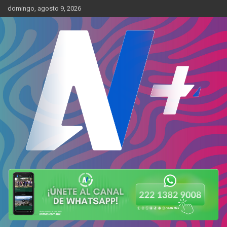
Skip
domingo, agosto 9, 2026
to
content
Más cerca de ti
AN Más