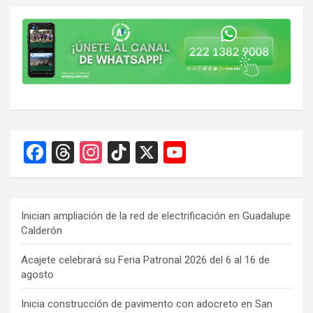
F
T
In
Ti
X
Y
a
hr
st
k
o
ce
e
a
T
u
b
a
gr
o
T
Inician ampliación de la red de electrificación en Guadalupe
Calderón
o
d
a
k
u
o
s
m
b
Acajete celebrará su Feria Patronal 2026 del 6 al 16 de
agosto
k
e
C
Inicia construcción de pavimento con adocreto en San