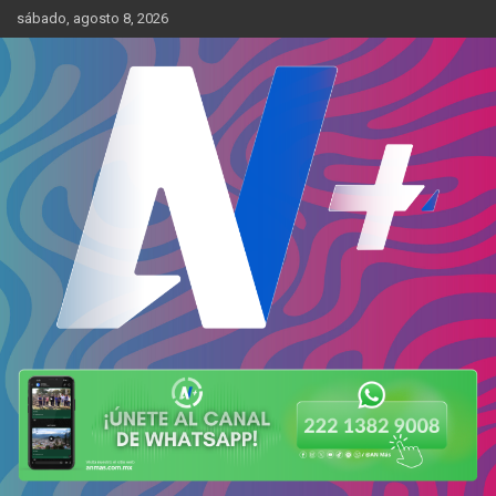
Skip
sábado, agosto 8, 2026
to
content
Más cerca de ti
AN Más