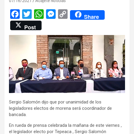
07/16/2021
Acajete Noticias
F
T
W
M
C
Share
a
wi
h
es
o
Post
ce
tt
at
se
py
b
er
s
n
Li
o
A
g
n
o
p
er
k
k
p
Sergio Salomón dijo que por unanimidad de los
legisladores electos de morena será coordinador de
bancada.
En rueda de prensa celebrada la mañana de este viernes ,
el legislador electo por Tepeaca , Sergio Salomón