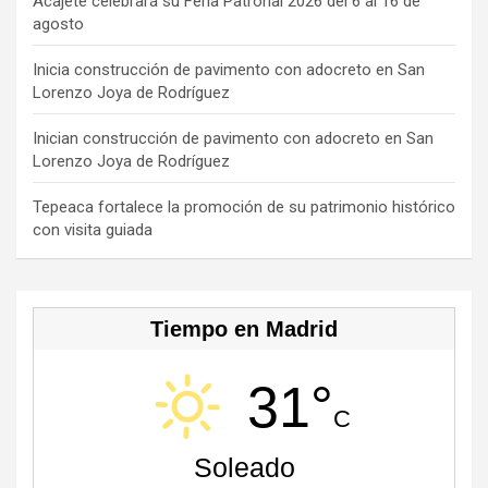
o
s
m
b
Acajete celebrará su Feria Patronal 2026 del 6 al 16 de
agosto
k
e
C
Inicia construcción de pavimento con adocreto en San
Lorenzo Joya de Rodríguez
h
a
Inician construcción de pavimento con adocreto en San
Lorenzo Joya de Rodríguez
n
n
Tepeaca fortalece la promoción de su patrimonio histórico
con visita guiada
el
Tiempo en Madrid
31°
C
Soleado