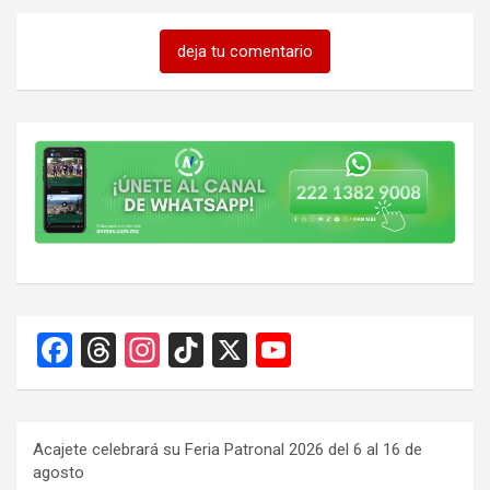
deja tu comentario
F
T
In
Ti
X
Y
a
hr
st
k
o
ce
e
a
T
u
b
a
gr
o
T
Acajete celebrará su Feria Patronal 2026 del 6 al 16 de
agosto
o
d
a
k
u