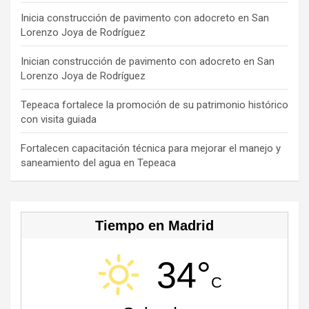
o
s
m
b
Inicia construcción de pavimento con adocreto en San
Lorenzo Joya de Rodríguez
k
e
C
Inician construcción de pavimento con adocreto en San
Lorenzo Joya de Rodríguez
h
a
Tepeaca fortalece la promoción de su patrimonio histórico
con visita guiada
n
n
Fortalecen capacitación técnica para mejorar el manejo y
saneamiento del agua en Tepeaca
el
Tiempo en Madrid
34°
C