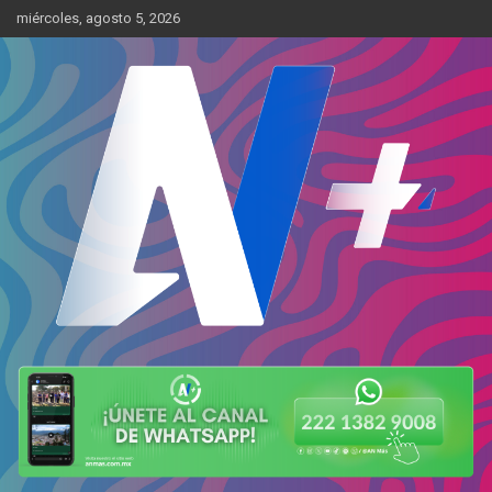
Skip
miércoles, agosto 5, 2026
to
content
Más cerca de ti
AN Más