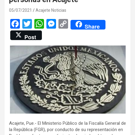
05/07/2021
Acajete Noticias
F
T
W
M
C
Share
a
wi
h
es
o
Post
ce
tt
at
se
py
b
er
s
n
Li
o
A
g
n
o
p
er
k
k
p
Acajete, Pue.- El Ministerio Público de la Fiscalía General de
la República (FGR), por conducto de su representación en