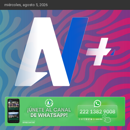
Skip
miércoles, agosto 5, 2026
to
content
Más cerca de ti
AN Más