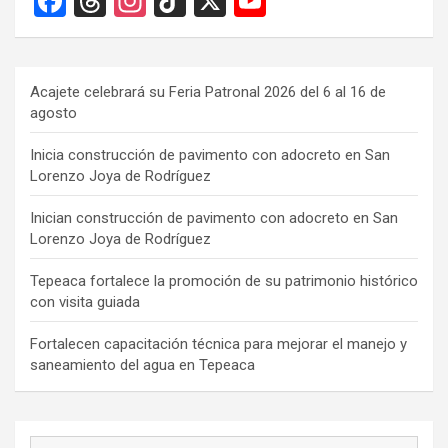
F
T
In
Ti
X
Y
a
hr
st
k
o
ce
e
a
T
u
b
a
gr
o
T
Acajete celebrará su Feria Patronal 2026 del 6 al 16 de
agosto
o
d
a
k
u
o
s
m
b
Inicia construcción de pavimento con adocreto en San
Lorenzo Joya de Rodríguez
k
e
C
Inician construcción de pavimento con adocreto en San
Lorenzo Joya de Rodríguez
h
a
Tepeaca fortalece la promoción de su patrimonio histórico
con visita guiada
n
n
Fortalecen capacitación técnica para mejorar el manejo y
saneamiento del agua en Tepeaca
el