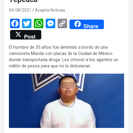
04/08/2021
Acajete Noticias
F
T
W
M
C
Share
a
wi
h
es
o
Post
ce
tt
at
se
py
El hombre de 35 años fue detenido a bordo de una
b
er
s
n
Li
camioneta Mazda con placas de la Ciudad de México
o
A
g
n
donde transportada droga. Les ofreció a los agentes un
millón de pesos para que no lo detuvieran.
o
p
er
k
k
p