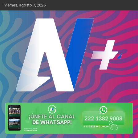
Skip
viernes, agosto 7, 2026
to
content
Más cerca de ti
AN Más