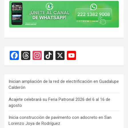
F
T
In
Ti
X
Y
a
hr
st
k
o
ce
e
a
T
u
b
a
gr
o
T
Inician ampliación de la red de electrificación en Guadalupe
Calderón
o
d
a
k
u
o
s
m
b
Acajete celebrará su Feria Patronal 2026 del 6 al 16 de
agosto
k
e
C
Inicia construcción de pavimento con adocreto en San
Lorenzo Joya de Rodríguez