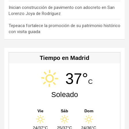
h
a
Inician construcción de pavimento con adocreto en San
Lorenzo Joya de Rodríguez
n
n
Tepeaca fortalece la promoción de su patrimonio histórico
con visita guiada
el
Tiempo en Madrid
37°
C
Soleado
Vie
Sáb
Dom
24/37°C
25/37°C
24/36°C