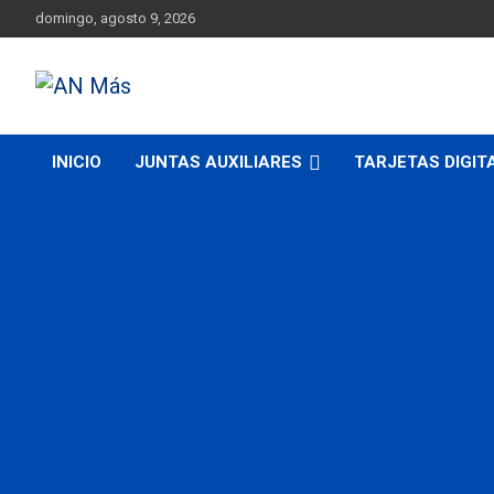
Skip
domingo, agosto 9, 2026
to
content
Más cerca de ti
AN Más
INICIO
JUNTAS AUXILIARES
TARJETAS DIGIT