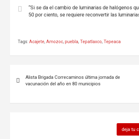
“Si se da el cambio de luminarias de halógenos que
50 por ciento, se requiere reconvertir las luminari
Tags:
Acajete
,
Amozoc
,
puebla
,
Tepatlaxco
,
Tepeaca
Navegación
Alista Brigada Correcaminos última jornada de
de
vacunación del año en 80 municipios
entradas
deja tu 