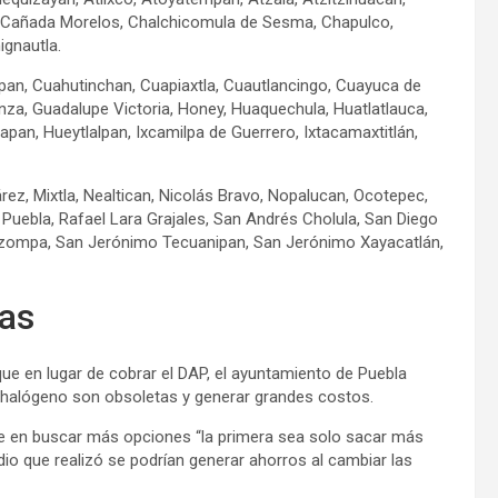
ec, Cañada Morelos, Chalchicomula de Sesma, Chapulco,
ignautla.
n, Cuahutinchan, Cuapiaxtla, Cuautlancingo, Cuayuca de
nza, Guadalupe Victoria, Honey, Huaquechula, Huatlatlauca,
pan, Hueytlalpan, Ixcamilpa de Guerrero, Ixtacamaxtitlán,
rez, Mixtla, Nealtican, Nicolás Bravo, Nopalucan, Ocotepec,
 Puebla, Rafael Lara Grajales, San Andrés Cholula, San Diego
 Atzompa, San Jerónimo Tecuanipan, San Jerónimo Xayacatlán,
as
que en lugar de cobrar el DAP, el ayuntamiento de Puebla
de halógeno son obsoletas y generar grandes costos.
que en buscar más opciones “la primera sea solo sacar más
io que realizó se podrían generar ahorros al cambiar las