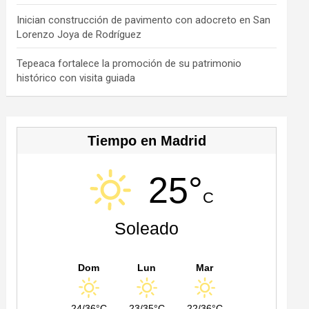
h
a
Inician construcción de pavimento con adocreto en San
Lorenzo Joya de Rodríguez
n
n
Tepeaca fortalece la promoción de su patrimonio
histórico con visita guiada
el
Tiempo en Madrid
25°
C
Soleado
Dom
Lun
Mar
24/36°C
23/35°C
22/36°C