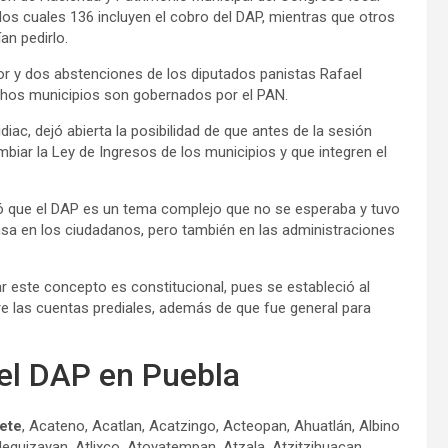
los cuales 136 incluyen el cobro del DAP, mientras que otros
an pedirlo.
r y dos abstenciones de los diputados panistas Rafael
chos municipios son gobernados por el PAN.
diac, dejó abierta la posibilidad de que antes de la sesión
ambiar la Ley de Ingresos de los municipios y que integren el
ló que el DAP es un tema complejo que no se esperaba y tuvo
nsa en los ciudadanos, pero también en las administraciones
ar este concepto es constitucional, pues se estableció al
tre las cuentas prediales, además de que fue general para
el DAP en Puebla
ete
, Acateno, Acatlan, Acatzingo, Acteopan, Ahuatlán, Albino
tlequizayan, Atlixco, Atoyatempan, Atzala, Atzitzihuacan,