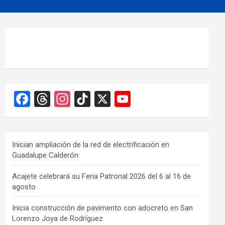
F
T
In
Ti
X
Y
a
hr
st
k
o
ce
e
a
T
u
b
a
gr
o
T
Inician ampliación de la red de electrificación en
Guadalupe Calderón
o
d
a
k
u
o
s
m
b
Acajete celebrará su Feria Patronal 2026 del 6 al 16 de
agosto
k
e
C
Inicia construcción de pavimento con adocreto en San
Lorenzo Joya de Rodríguez