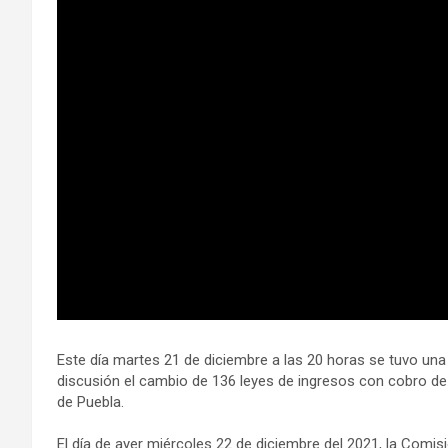
o
p
er
k
k
p
Este día martes 21 de diciembre a las 20 horas se tuvo una
discusión el cambio de 136 leyes de ingresos con cobro de 
de Puebla.
El día de ayer miércoles 22 de diciembre del 2021, la Comi