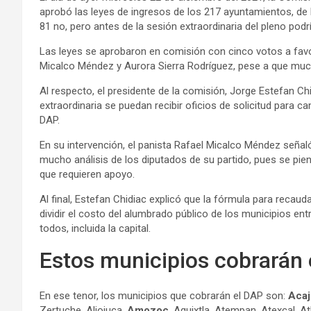
aprobó las leyes de ingresos de los 217 ayuntamientos, de 
81 no, pero antes de la sesión extraordinaria del pleno podrí
Las leyes se aprobaron en comisión con cinco votos a favo
Micalco Méndez y Aurora Sierra Rodríguez, pese a que mu
Al respecto, el presidente de la comisión, Jorge Estefan Chi
extraordinaria se puedan recibir oficios de solicitud para c
DAP.
En su intervención, el panista Rafael Micalco Méndez seña
mucho análisis de los diputados de su partido, pues se pie
que requieren apoyo.
Al final, Estefan Chidiac explicó que la fórmula para recaud
dividir el costo del alumbrado público de los municipios en
todos, incluida la capital.
Estos municipios cobrarán 
En ese tenor, los municipios que cobrarán el DAP son:
Acaj
Zertuche, Aljojuca,
Amozoc
, Aquixtla, Atempan, Atexcal, A