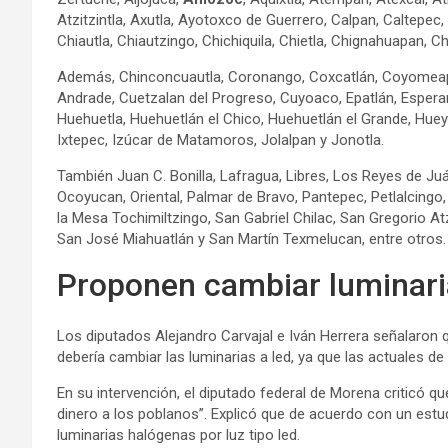
Atzitzintla, Axutla, Ayotoxco de Guerrero, Calpan, Caltep
Chiautla, Chiautzingo, Chichiquila, Chietla, Chignahuapan, Ch
Además, Chinconcuautla, Coronango, Coxcatlán, Coyomeapa
Andrade, Cuetzalan del Progreso, Cuyoaco, Epatlán, Espera
Huehuetla, Huehuetlán el Chico, Huehuetlán el Grande, Hueya
Ixtepec, Izúcar de Matamoros, Jolalpan y Jonotla.
También Juan C. Bonilla, Lafragua, Libres, Los Reyes de Juá
Ocoyucan, Oriental, Palmar de Bravo, Pantepec, Petlalcingo,
la Mesa Tochimiltzingo, San Gabriel Chilac, San Gregorio
San José Miahuatlán y San Martín Texmelucan, entre otros.
Proponen cambiar luminari
Los diputados Alejandro Carvajal e Iván Herrera señalaron 
debería cambiar las luminarias a led, ya que las actuales 
En su intervención, el diputado federal de Morena criticó 
dinero a los poblanos”. Explicó que de acuerdo con un estud
luminarias halógenas por luz tipo led.