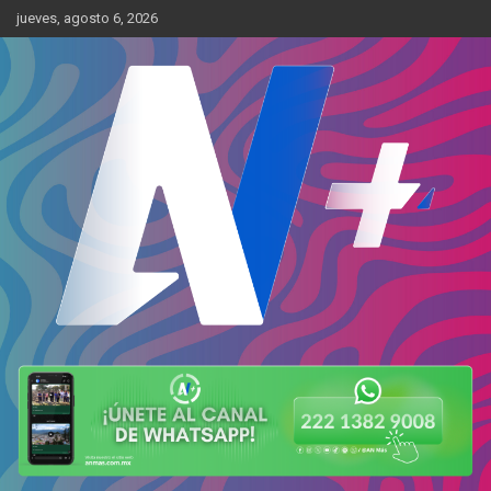
Skip
jueves, agosto 6, 2026
to
content
Más cerca de ti
AN Más