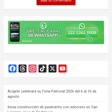
deja tu comentario
F
T
In
Ti
X
Y
a
hr
st
k
o
ce
e
a
T
u
b
a
gr
o
T
Acajete celebrará su Feria Patronal 2026 del 6 al 16 de
agosto
o
d
a
k
u
o
s
m
b
Inicia construcción de pavimento con adocreto en San