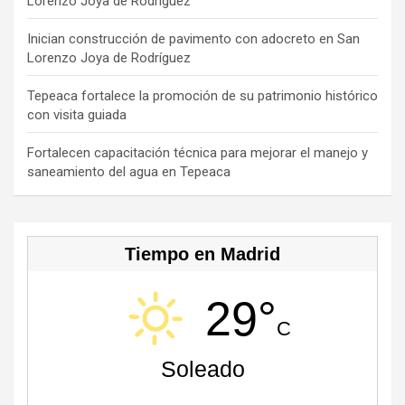
Lorenzo Joya de Rodríguez
k
e
C
Inician construcción de pavimento con adocreto en San
Lorenzo Joya de Rodríguez
h
a
Tepeaca fortalece la promoción de su patrimonio histórico
con visita guiada
n
n
Fortalecen capacitación técnica para mejorar el manejo y
saneamiento del agua en Tepeaca
el
Tiempo en Madrid
29°
C
Soleado