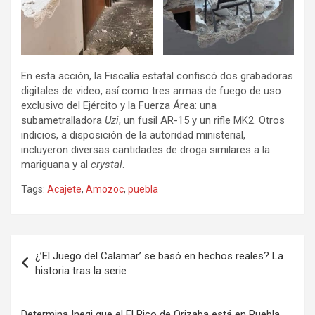
En esta acción, la Fiscalía estatal confiscó dos grabadoras
digitales de video, así como tres armas de fuego de uso
exclusivo del Ejército y la Fuerza Área: una
subametralladora
Uzi
, un fusil AR-15 y un rifle MK2. Otros
indicios, a disposición de la autoridad ministerial,
incluyeron diversas cantidades de droga similares a la
mariguana y al
crystal
.
Tags:
Acajete
,
Amozoc
,
puebla
Navegación
¿’El Juego del Calamar’ se basó en hechos reales? La
de
historia tras la serie
entradas
Determina Inegi que el El Pico de Orizaba está en Puebla