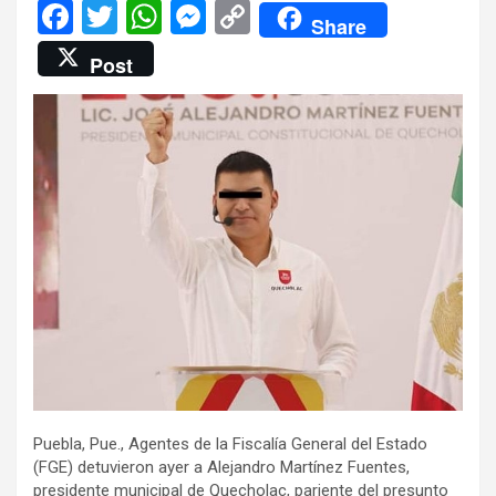
F
T
W
M
C
Share
a
wi
h
es
o
Post
ce
tt
at
se
py
b
er
s
n
Li
o
A
g
n
o
p
er
k
k
p
Puebla, Pue., Agentes de la Fiscalía General del Estado
(FGE) detuvieron ayer a Alejandro Martínez Fuentes,
presidente municipal de Quecholac, pariente del presunto