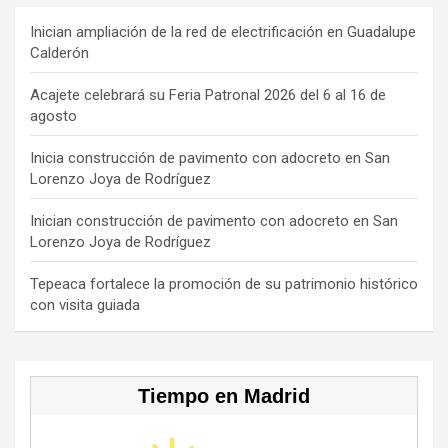
ce
e
a
T
u
b
a
gr
o
T
Inician ampliación de la red de electrificación en Guadalupe
Calderón
o
d
a
k
u
o
s
m
b
Acajete celebrará su Feria Patronal 2026 del 6 al 16 de
agosto
k
e
C
Inicia construcción de pavimento con adocreto en San
Lorenzo Joya de Rodríguez
h
a
Inician construcción de pavimento con adocreto en San
Lorenzo Joya de Rodríguez
n
n
Tepeaca fortalece la promoción de su patrimonio histórico
con visita guiada
el
Tiempo en Madrid