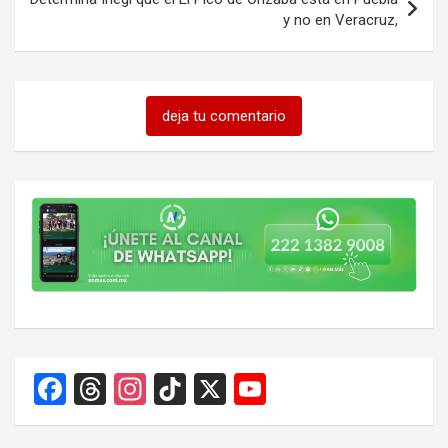
y no en Veracruz,
deja tu comentario
F
T
In
Ti
X
Y
a
hr
st
k
o