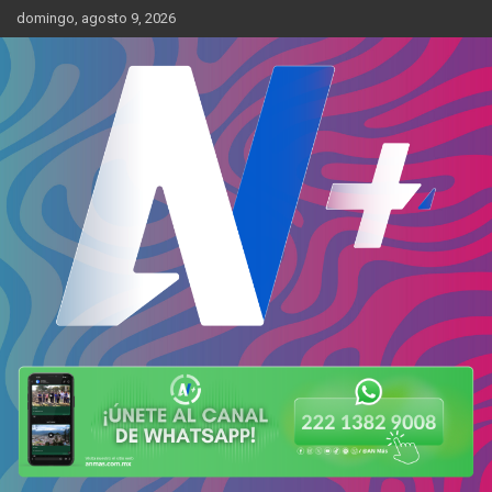
Skip
domingo, agosto 9, 2026
to
content
Más cerca de ti
AN Más