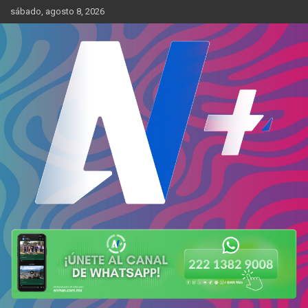
Skip
sábado, agosto 8, 2026
to
content
Más cerca de ti
AN Más