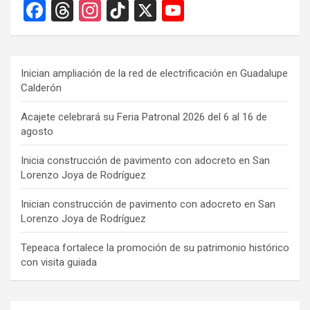
F
T
In
Ti
X
Y
a
hr
st
k
o
ce
e
a
T
u
b
a
gr
o
T
Inician ampliación de la red de electrificación en Guadalupe
Calderón
o
d
a
k
u
o
s
m
b
Acajete celebrará su Feria Patronal 2026 del 6 al 16 de
agosto
k
e
C
Inicia construcción de pavimento con adocreto en San
Lorenzo Joya de Rodríguez
h
a
Inician construcción de pavimento con adocreto en San
Lorenzo Joya de Rodríguez
n
n
Tepeaca fortalece la promoción de su patrimonio histórico
con visita guiada
el