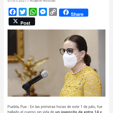
07/01/2021
Acajete Noticias
F
T
W
M
C
Share
a
wi
h
es
o
Post
ce
tt
at
se
py
b
er
s
n
Li
o
A
g
n
o
p
er
k
k
p
Puebla, Pue.- En las primeras horas de este 1 de julio, fue
hallado el cuerpo sin vida de
un jovencito de entre 14 y