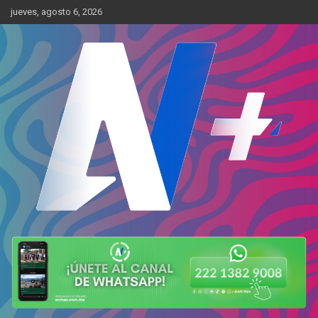
Skip
jueves, agosto 6, 2026
to
content
Más cerca de ti
AN Más