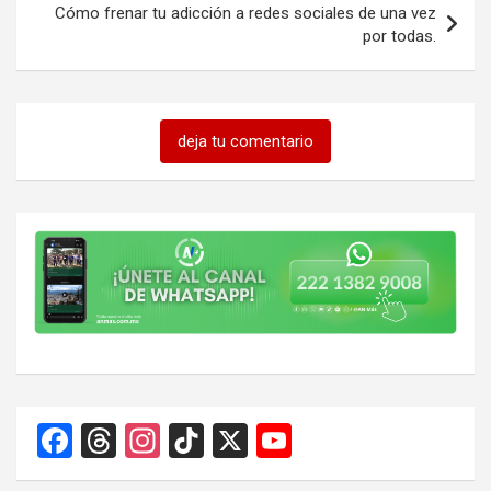
Cómo frenar tu adicción a redes sociales de una vez
por todas.
deja tu comentario
F
T
In
Ti
X
Y
a
hr
st
k
o