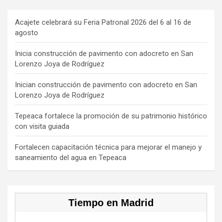
ce
e
a
T
u
b
a
gr
o
T
Acajete celebrará su Feria Patronal 2026 del 6 al 16 de
agosto
o
d
a
k
u
o
s
m
b
Inicia construcción de pavimento con adocreto en San
Lorenzo Joya de Rodríguez
k
e
C
Inician construcción de pavimento con adocreto en San
Lorenzo Joya de Rodríguez
h
a
Tepeaca fortalece la promoción de su patrimonio histórico
con visita guiada
n
n
Fortalecen capacitación técnica para mejorar el manejo y
saneamiento del agua en Tepeaca
el
Tiempo en Madrid