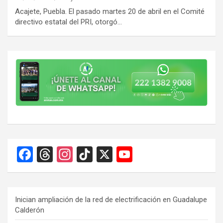
Acajete, Puebla. El pasado martes 20 de abril en el Comité
directivo estatal del PRI, otorgó…
F
T
In
Ti
X
Y
a
hr
st
k
o
ce
e
a
T
u
b
a
gr
o
T
Inician ampliación de la red de electrificación en Guadalupe
Calderón
o
d
a
k
u