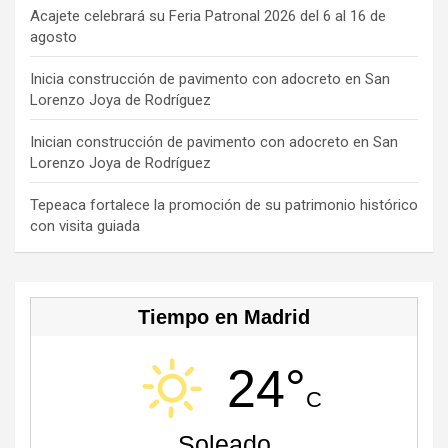
o
s
m
b
Acajete celebrará su Feria Patronal 2026 del 6 al 16 de
agosto
k
e
C
Inicia construcción de pavimento con adocreto en San
Lorenzo Joya de Rodríguez
h
a
Inician construcción de pavimento con adocreto en San
Lorenzo Joya de Rodríguez
n
n
Tepeaca fortalece la promoción de su patrimonio histórico
con visita guiada
el
Tiempo en Madrid
24°
C
Soleado