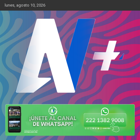
Skip
lunes, agosto 10, 2026
to
content
Más cerca de ti
AN Más